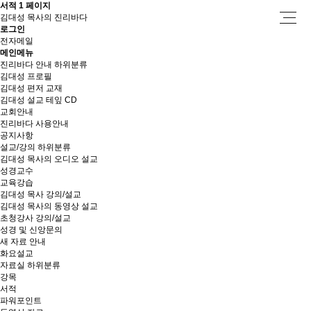
서적 1 페이지
김대성 목사의 진리바다
로그인
전자메일
메인메뉴
진리바다 안내
하위분류
김대성 프로필
김대성 편저 교재
김대성 설교 테잎 CD
교회안내
진리바다 사용안내
공지사항
설교/강의
하위분류
김대성 목사의 오디오 설교
성경교수
교육강습
김대성 목사 강의/설교
김대성 목사의 동영상 설교
초청강사 강의/설교
성경 및 신앙문의
새 자료 안내
화요설교
자료실
하위분류
강목
서적
파워포인트