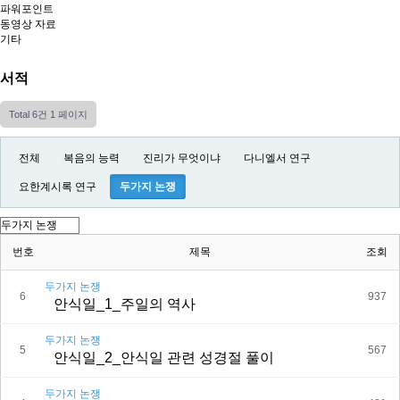
파워포인트
동영상 자료
기타
서적
Total 6건
1 페이지
전체
복음의 능력
진리가 무엇이냐
다니엘서 연구
요한계시록 연구
두가지 논쟁
번호
제목
조회
두가지 논쟁
6
937
안식일_1_주일의 역사
두가지 논쟁
5
567
안식일_2_안식일 관련 성경절 풀이
두가지 논쟁