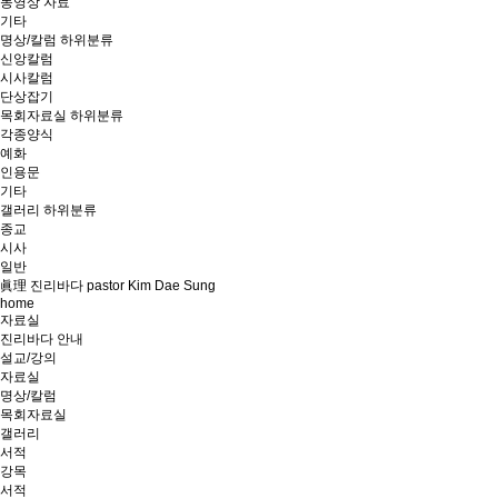
동영상 자료
기타
명상/칼럼
하위분류
신앙칼럼
시사칼럼
단상잡기
목회자료실
하위분류
각종양식
예화
인용문
기타
갤러리
하위분류
종교
시사
일반
眞理 진리바다 pastor Kim Dae Sung
home
자료실
진리바다 안내
설교/강의
자료실
명상/칼럼
목회자료실
갤러리
서적
강목
서적