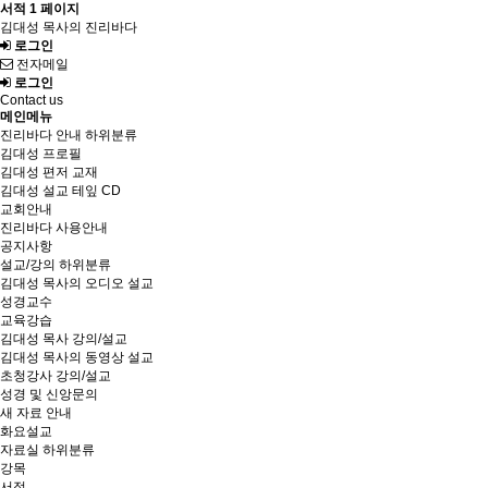
서적 1 페이지
김대성 목사의 진리바다
로그인
전자메일
로그인
Contact us
메인메뉴
진리바다 안내
하위분류
김대성 프로필
김대성 편저 교재
김대성 설교 테잎 CD
교회안내
진리바다 사용안내
공지사항
설교/강의
하위분류
김대성 목사의 오디오 설교
성경교수
교육강습
김대성 목사 강의/설교
김대성 목사의 동영상 설교
초청강사 강의/설교
성경 및 신앙문의
새 자료 안내
화요설교
자료실
하위분류
강목
서적