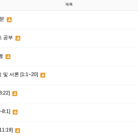
제목
본문
초 공부
 뱀
 서론 [1:1~20]
:22]
8:1]
1:19]