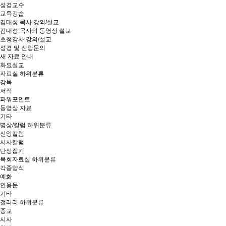
성경교수
교육강습
김대성 목사 강의/설교
김대성 목사의 동영상 설교
초청강사 강의/설교
성경 및 신앙문의
새 자료 안내
화요설교
자료실
하위분류
강목
서적
파워포인트
동영상 자료
기타
명상/칼럼
하위분류
신앙칼럼
시사칼럼
단상잡기
목회자료실
하위분류
각종양식
예화
인용문
기타
갤러리
하위분류
종교
시사