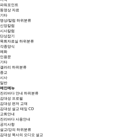
파워포인트
동영상 자료
기타
명상/칼럼
하위분류
신앙칼럼
시사칼럼
단상잡기
목회자료실
하위분류
각종양식
예화
인용문
기타
갤러리
하위분류
종교
시사
일반
메인메뉴
진리바다 안내
하위분류
김대성 프로필
김대성 편저 교재
김대성 설교 테잎 CD
교회안내
진리바다 사용안내
공지사항
설교/강의
하위분류
김대성 목사의 오디오 설교