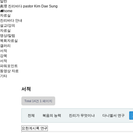
일반
眞理 진리바다 pastor Kim Dae Sung
home
자료실
진리바다 안내
설교/강의
자료실
명상/칼럼
목회자료실
갤러리
서적
강목
서적
파워포인트
동영상 자료
기타
서적
Total 14건
1 페이지
전체
복음의 능력
진리가 무엇이냐
다니엘서 연구