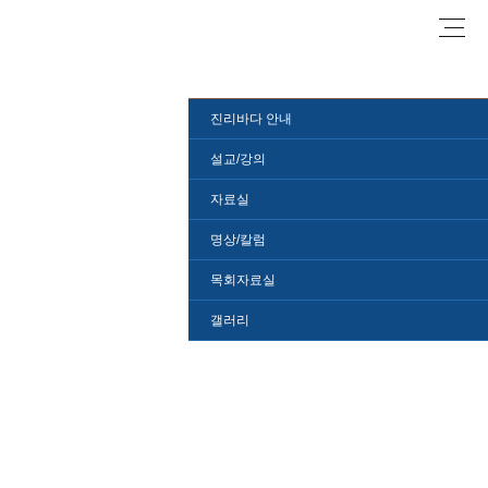
로
진리바다 안내
설교/강의
자료실
명상/칼럼
목회자료실
갤러리