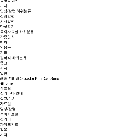
동영상 자료
기타
명상/칼럼
하위분류
신앙칼럼
시사칼럼
단상잡기
목회자료실
하위분류
각종양식
예화
인용문
기타
갤러리
하위분류
종교
시사
일반
眞理 진리바다 pastor Kim Dae Sung
home
자료실
진리바다 안내
설교/강의
자료실
명상/칼럼
목회자료실
갤러리
파워포인트
강목
서적