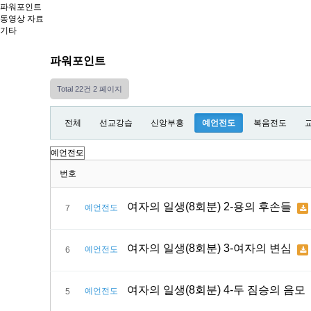
파워포인트
동영상 자료
기타
파워포인트
Total 22건
2 페이지
전체
선교강습
신앙부흥
예언전도
복음전도
번호
여자의 일생(8회분) 2-용의 후손들
예언전도
7
여자의 일생(8회분) 3-여자의 변심
예언전도
6
여자의 일생(8회분) 4-두 짐승의 음모
예언전도
5