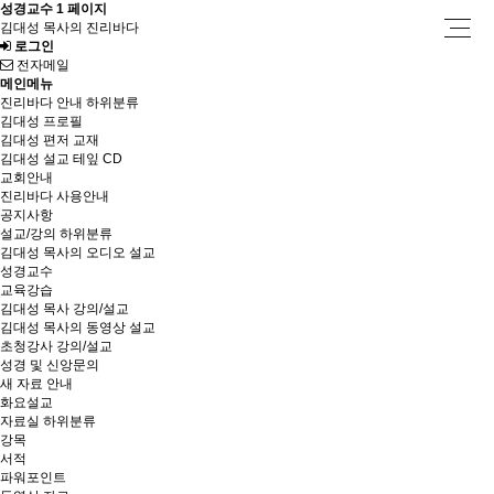
성경교수 1 페이지
김대성 목사의 진리바다
로그인
전자메일
메인메뉴
진리바다 안내
하위분류
김대성 프로필
김대성 편저 교재
김대성 설교 테잎 CD
교회안내
진리바다 사용안내
공지사항
설교/강의
하위분류
김대성 목사의 오디오 설교
성경교수
교육강습
김대성 목사 강의/설교
김대성 목사의 동영상 설교
초청강사 강의/설교
성경 및 신앙문의
새 자료 안내
화요설교
자료실
하위분류
강목
서적
파워포인트