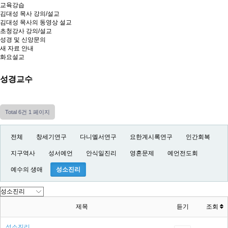
교육강습
김대성 목사 강의/설교
김대성 목사의 동영상 설교
초청강사 강의/설교
성경 및 신앙문의
새 자료 안내
화요설교
성경교수
Total 6건
1 페이지
전체
창세기연구
다니엘서연구
요한계시록연구
인간회복
지구역사
성서예언
안식일진리
영혼문제
예언전도회
예수의 생애
성소진리
제목
듣기
조회
성소진리