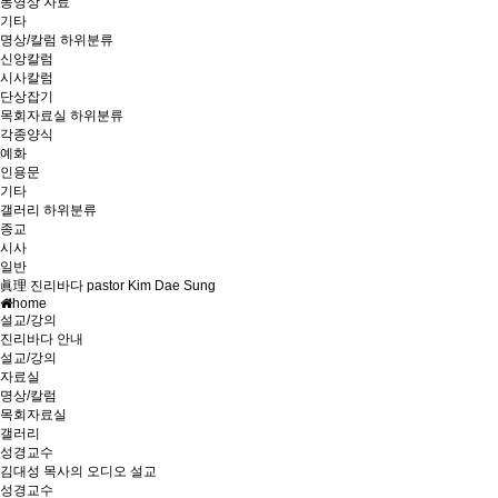
동영상 자료
기타
명상/칼럼
하위분류
신앙칼럼
시사칼럼
단상잡기
목회자료실
하위분류
각종양식
예화
인용문
기타
갤러리
하위분류
종교
시사
일반
眞理 진리바다 pastor Kim Dae Sung
home
설교/강의
진리바다 안내
설교/강의
자료실
명상/칼럼
목회자료실
갤러리
성경교수
김대성 목사의 오디오 설교
성경교수