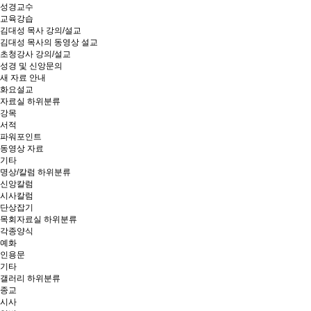
성경교수
교육강습
김대성 목사 강의/설교
김대성 목사의 동영상 설교
초청강사 강의/설교
성경 및 신앙문의
새 자료 안내
화요설교
자료실
하위분류
강목
서적
파워포인트
동영상 자료
기타
명상/칼럼
하위분류
신앙칼럼
시사칼럼
단상잡기
목회자료실
하위분류
각종양식
예화
인용문
기타
갤러리
하위분류
종교
시사