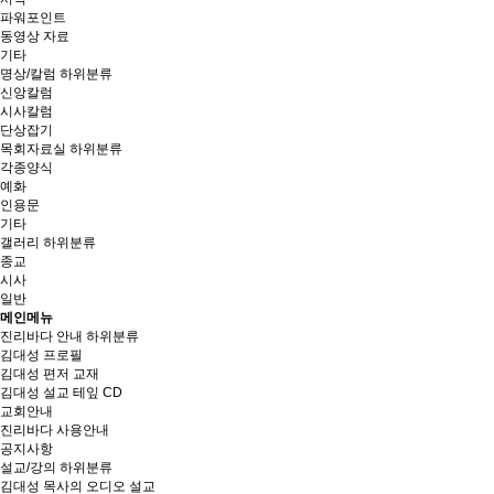
파워포인트
동영상 자료
기타
명상/칼럼
하위분류
신앙칼럼
시사칼럼
단상잡기
목회자료실
하위분류
각종양식
예화
인용문
기타
갤러리
하위분류
종교
시사
일반
메인메뉴
진리바다 안내
하위분류
김대성 프로필
김대성 편저 교재
김대성 설교 테잎 CD
교회안내
진리바다 사용안내
공지사항
설교/강의
하위분류
김대성 목사의 오디오 설교