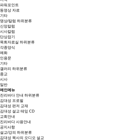
파워포인트
동영상 자료
기타
명상/칼럼
하위분류
신앙칼럼
시사칼럼
단상잡기
목회자료실
하위분류
각종양식
예화
인용문
기타
갤러리
하위분류
종교
시사
일반
메인메뉴
진리바다 안내
하위분류
김대성 프로필
김대성 편저 교재
김대성 설교 테잎 CD
교회안내
진리바다 사용안내
공지사항
설교/강의
하위분류
김대성 목사의 오디오 설교