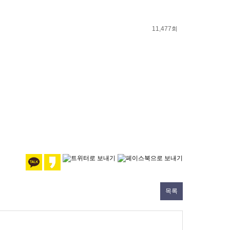
11,477회
목록