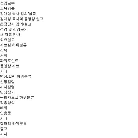
성경교수
교육강습
김대성 목사 강의/설교
김대성 목사의 동영상 설교
초청강사 강의/설교
성경 및 신앙문의
새 자료 안내
화요설교
자료실
하위분류
강목
서적
파워포인트
동영상 자료
기타
명상/칼럼
하위분류
신앙칼럼
시사칼럼
단상잡기
목회자료실
하위분류
각종양식
예화
인용문
기타
갤러리
하위분류
종교
시사