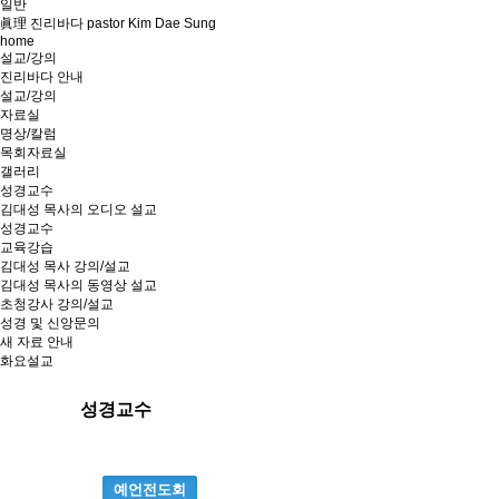
일반
眞理 진리바다 pastor Kim Dae Sung
home
설교/강의
진리바다 안내
설교/강의
자료실
명상/칼럼
목회자료실
갤러리
성경교수
김대성 목사의 오디오 설교
성경교수
교육강습
김대성 목사 강의/설교
김대성 목사의 동영상 설교
초청강사 강의/설교
성경 및 신앙문의
새 자료 안내
화요설교
성경교수
예언전도회