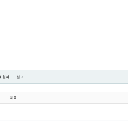
적 원리
설교
제목