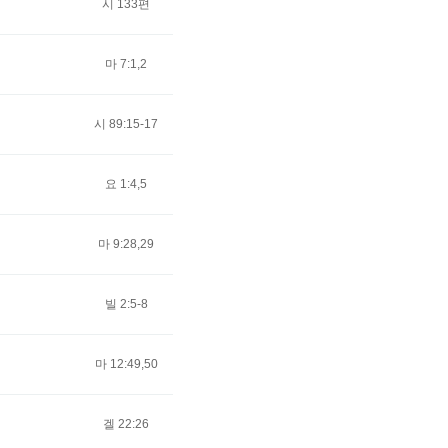
시 133편
27382
마 7:1,2
27115
시 89:15-17
27023
요 1:4,5
26256
마 9:28,29
26656
빌 2:5-8
25768
마 12:49,50
25732
겔 22:26
25349