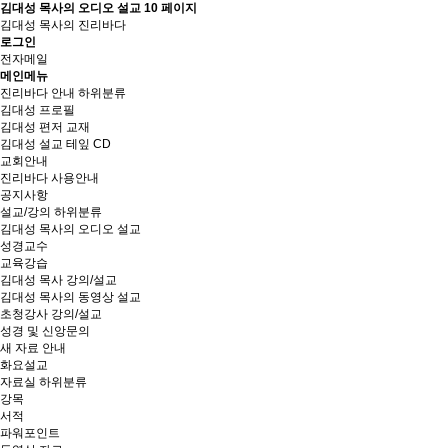
김대성 목사의 오디오 설교 10 페이지
김대성 목사의 진리바다
로그인
전자메일
메인메뉴
진리바다 안내
하위분류
김대성 프로필
김대성 편저 교재
김대성 설교 테잎 CD
교회안내
진리바다 사용안내
공지사항
설교/강의
하위분류
김대성 목사의 오디오 설교
성경교수
교육강습
김대성 목사 강의/설교
김대성 목사의 동영상 설교
초청강사 강의/설교
성경 및 신앙문의
새 자료 안내
화요설교
자료실
하위분류
강목
서적
파워포인트