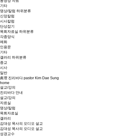
동영상 자료
기타
명상/칼럼
하위분류
신앙칼럼
시사칼럼
단상잡기
목회자료실
하위분류
각종양식
예화
인용문
기타
갤러리
하위분류
종교
시사
일반
眞理 진리바다 pastor Kim Dae Sung
home
설교/강의
진리바다 안내
설교/강의
자료실
명상/칼럼
목회자료실
갤러리
김대성 목사의 오디오 설교
김대성 목사의 오디오 설교
성경교수