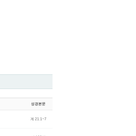
성경본문
듣기
조회
계 21:1~7
28475