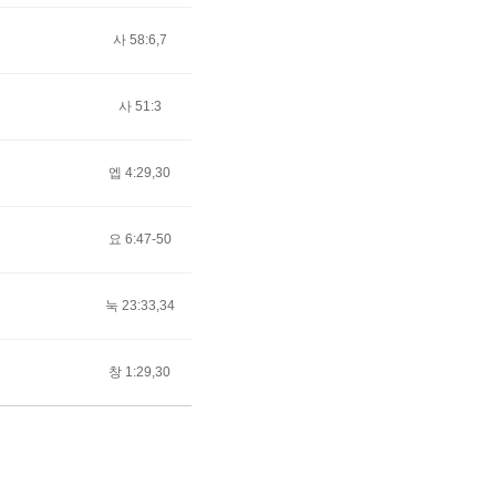
사 58:6,7
25053
사 51:3
25300
엡 4:29,30
25601
요 6:47-50
25097
눅 23:33,34
25648
창 1:29,30
25606
목록