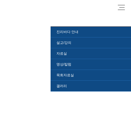
로그
진리바다 안내
설교/강의
자료실
명상/칼럼
목회자료실
갤러리