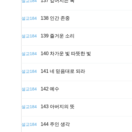
137 깊어지는 복
설교184
138 인간 존중
설교184
139 즐거운 소리
설교184
140 차가운 빛 따뜻한 빛
설교184
141 네 믿음대로 되라
설교184
142 예수
설교184
143 아버지의 뜻
설교184
144 주인 생각
설교184