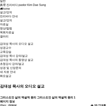
일반
眞理 진리바다 pastor Kim Dae Sung
home
설교/강의
진리바다 안내
설교/강의
자료실
명상/칼럼
목회자료실
갤러리
김대성 목사의 오디오 설교
성경교수
교육강습
김대성 목사 강의/설교
김대성 목사의 동영상 설교
초청강사 강의/설교
성경 및 신앙문의
새 자료 안내
화요설교
김대성 목사의 오디오 설교
그리스도인 삶의 역설적 원리
그리스도인 삶의 역설적 원리 1
페이지 정보
강사 : 김대성
20,719회