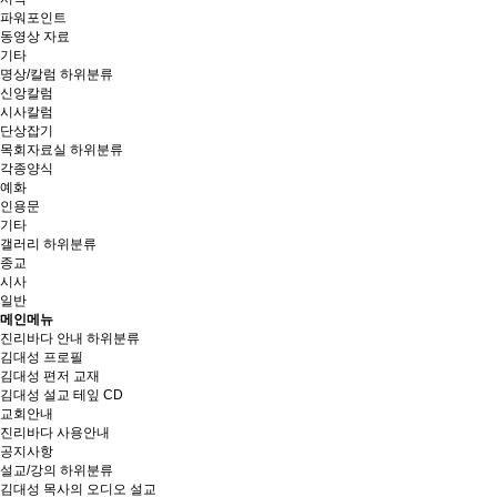
파워포인트
동영상 자료
기타
명상/칼럼
하위분류
신앙칼럼
시사칼럼
단상잡기
목회자료실
하위분류
각종양식
예화
인용문
기타
갤러리
하위분류
종교
시사
일반
메인메뉴
진리바다 안내
하위분류
김대성 프로필
김대성 편저 교재
김대성 설교 테잎 CD
교회안내
진리바다 사용안내
공지사항
설교/강의
하위분류
김대성 목사의 오디오 설교