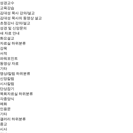
성경교수
교육강습
김대성 목사 강의/설교
김대성 목사의 동영상 설교
초청강사 강의/설교
성경 및 신앙문의
새 자료 안내
화요설교
자료실
하위분류
강목
서적
파워포인트
동영상 자료
기타
명상/칼럼
하위분류
신앙칼럼
시사칼럼
단상잡기
목회자료실
하위분류
각종양식
예화
인용문
기타
갤러리
하위분류
종교
시사