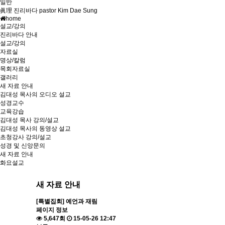
일반
眞理 진리바다 pastor Kim Dae Sung
home
설교/강의
진리바다 안내
설교/강의
자료실
명상/칼럼
목회자료실
갤러리
새 자료 안내
김대성 목사의 오디오 설교
성경교수
교육강습
김대성 목사 강의/설교
김대성 목사의 동영상 설교
초청강사 강의/설교
성경 및 신앙문의
새 자료 안내
화요설교
새 자료 안내
[특별집회] 예언과 재림
페이지 정보
5,647회
15-05-26 12:47