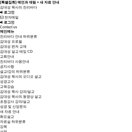
[특별집회] 예언과 재림 > 새 자료 안내
김대성 목사의 진리바다
로그인
전자메일
로그인
Contact us
메인메뉴
진리바다 안내
하위분류
김대성 프로필
김대성 편저 교재
김대성 설교 테잎 CD
교회안내
진리바다 사용안내
공지사항
설교/강의
하위분류
김대성 목사의 오디오 설교
성경교수
교육강습
김대성 목사 강의/설교
김대성 목사의 동영상 설교
초청강사 강의/설교
성경 및 신앙문의
새 자료 안내
화요설교
자료실
하위분류
강목
서적