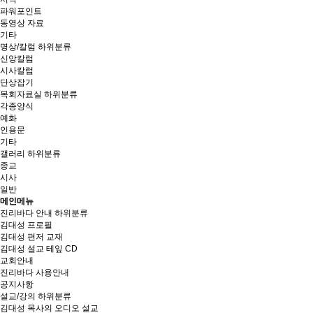
파워포인트
동영상 자료
기타
명상/칼럼
하위분류
신앙칼럼
시사칼럼
단상잡기
목회자료실
하위분류
각종양식
예화
인용문
기타
갤러리
하위분류
종교
시사
일반
메인메뉴
진리바다 안내
하위분류
김대성 프로필
김대성 편저 교재
김대성 설교 테잎 CD
교회안내
진리바다 사용안내
공지사항
설교/강의
하위분류
김대성 목사의 오디오 설교