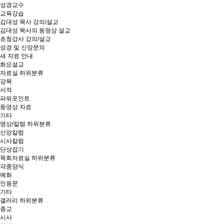
성경교수
교육강습
김대성 목사 강의/설교
김대성 목사의 동영상 설교
초청강사 강의/설교
성경 및 신앙문의
새 자료 안내
화요설교
자료실
하위분류
강목
서적
파워포인트
동영상 자료
기타
명상/칼럼
하위분류
신앙칼럼
시사칼럼
단상잡기
목회자료실
하위분류
각종양식
예화
인용문
기타
갤러리
하위분류
종교
시사