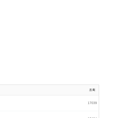
조회
17039