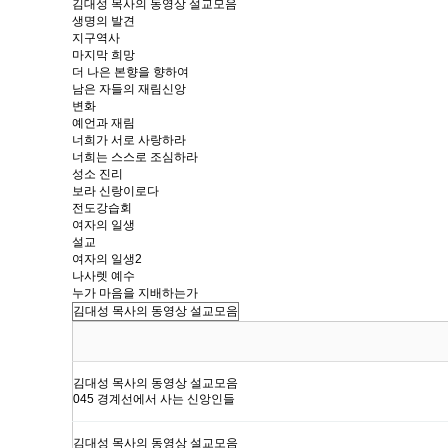
김대성 목사의 동영상 설교모음
생명의 발견
지구역사
마지막 희망
더 나은 본향을 향하여
남은 자들의 재림신앙
변화
예언과 재림
너희가 서로 사랑하라
너희는 스스로 조심하라
성소 진리
보라 신랑이로다
전도강습회
여자의 일생
설교
여자의 일생2
나사렛 예수
누가 마음을 지배하는가
김대성 목사의 동영상 설교모음
045 경계선에서 사는 신앙인들
김대성 목사의 동영상 설교모음