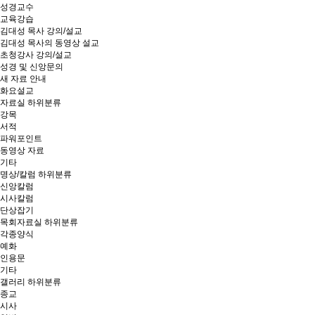
성경교수
교육강습
김대성 목사 강의/설교
김대성 목사의 동영상 설교
초청강사 강의/설교
성경 및 신앙문의
새 자료 안내
화요설교
자료실
하위분류
강목
서적
파워포인트
동영상 자료
기타
명상/칼럼
하위분류
신앙칼럼
시사칼럼
단상잡기
목회자료실
하위분류
각종양식
예화
인용문
기타
갤러리
하위분류
종교
시사