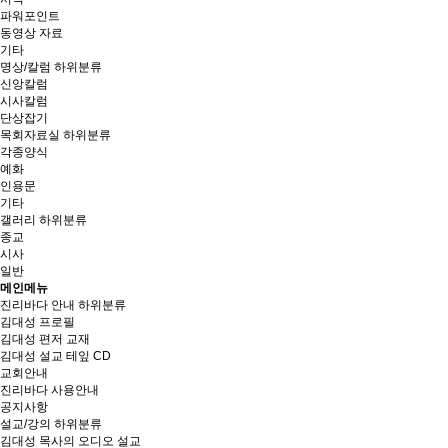
파워포인트
동영상 자료
기타
명상/칼럼
하위분류
신앙칼럼
시사칼럼
단상잡기
목회자료실
하위분류
각종양식
예화
인용문
기타
갤러리
하위분류
종교
시사
일반
메인메뉴
진리바다 안내
하위분류
김대성 프로필
김대성 편저 교재
김대성 설교 테잎 CD
교회안내
진리바다 사용안내
공지사항
설교/강의
하위분류
김대성 목사의 오디오 설교