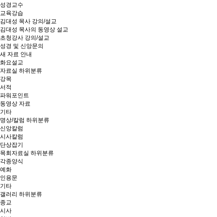
성경교수
교육강습
김대성 목사 강의/설교
김대성 목사의 동영상 설교
초청강사 강의/설교
성경 및 신앙문의
새 자료 안내
화요설교
자료실
하위분류
강목
서적
파워포인트
동영상 자료
기타
명상/칼럼
하위분류
신앙칼럼
시사칼럼
단상잡기
목회자료실
하위분류
각종양식
예화
인용문
기타
갤러리
하위분류
종교
시사