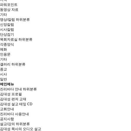
파워포인트
동영상 자료
기타
명상/칼럼
하위분류
신앙칼럼
시사칼럼
단상잡기
목회자료실
하위분류
각종양식
예화
인용문
기타
갤러리
하위분류
종교
시사
일반
메인메뉴
진리바다 안내
하위분류
김대성 프로필
김대성 편저 교재
김대성 설교 테잎 CD
교회안내
진리바다 사용안내
공지사항
설교/강의
하위분류
김대성 목사의 오디오 설교