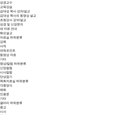
성경교수
교육강습
김대성 목사 강의/설교
김대성 목사의 동영상 설교
초청강사 강의/설교
성경 및 신앙문의
새 자료 안내
화요설교
자료실
하위분류
강목
서적
파워포인트
동영상 자료
기타
명상/칼럼
하위분류
신앙칼럼
시사칼럼
단상잡기
목회자료실
하위분류
각종양식
예화
인용문
기타
갤러리
하위분류
종교
시사