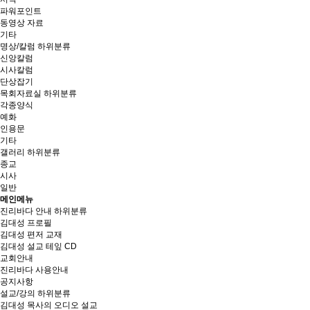
파워포인트
동영상 자료
기타
명상/칼럼
하위분류
신앙칼럼
시사칼럼
단상잡기
목회자료실
하위분류
각종양식
예화
인용문
기타
갤러리
하위분류
종교
시사
일반
메인메뉴
진리바다 안내
하위분류
김대성 프로필
김대성 편저 교재
김대성 설교 테잎 CD
교회안내
진리바다 사용안내
공지사항
설교/강의
하위분류
김대성 목사의 오디오 설교