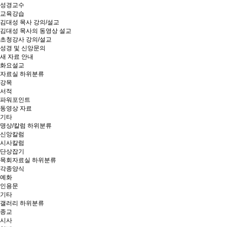
성경교수
교육강습
김대성 목사 강의/설교
김대성 목사의 동영상 설교
초청강사 강의/설교
성경 및 신앙문의
새 자료 안내
화요설교
자료실
하위분류
강목
서적
파워포인트
동영상 자료
기타
명상/칼럼
하위분류
신앙칼럼
시사칼럼
단상잡기
목회자료실
하위분류
각종양식
예화
인용문
기타
갤러리
하위분류
종교
시사