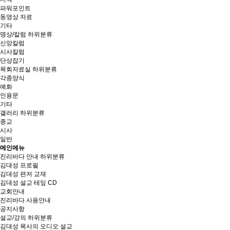
파워포인트
동영상 자료
기타
명상/칼럼
하위분류
신앙칼럼
시사칼럼
단상잡기
목회자료실
하위분류
각종양식
예화
인용문
기타
갤러리
하위분류
종교
시사
일반
메인메뉴
진리바다 안내
하위분류
김대성 프로필
김대성 편저 교재
김대성 설교 테잎 CD
교회안내
진리바다 사용안내
공지사항
설교/강의
하위분류
김대성 목사의 오디오 설교