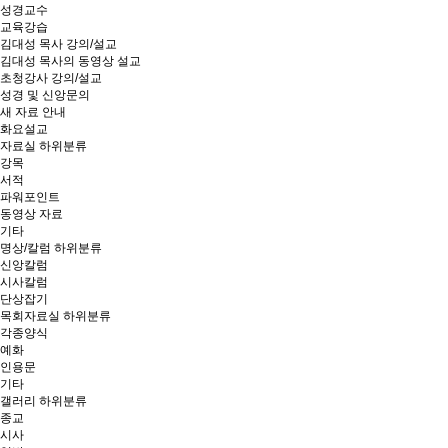
성경교수
교육강습
김대성 목사 강의/설교
김대성 목사의 동영상 설교
초청강사 강의/설교
성경 및 신앙문의
새 자료 안내
화요설교
자료실
하위분류
강목
서적
파워포인트
동영상 자료
기타
명상/칼럼
하위분류
신앙칼럼
시사칼럼
단상잡기
목회자료실
하위분류
각종양식
예화
인용문
기타
갤러리
하위분류
종교
시사