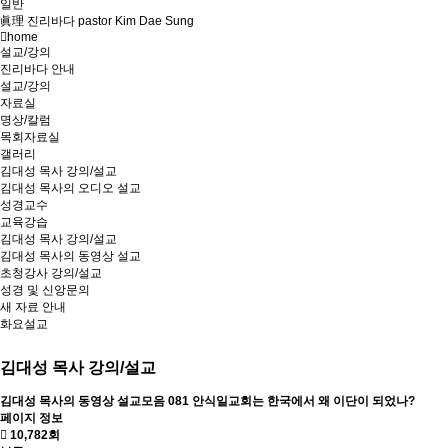
일반
眞理 진리바다 pastor Kim Dae Sung
home
설교/강의
진리바다 안내
설교/강의
자료실
명상/칼럼
목회자료실
갤러리
김대성 목사 강의/설교
김대성 목사의 오디오 설교
성경교수
교육강습
김대성 목사 강의/설교
김대성 목사의 동영상 설교
초청강사 강의/설교
성경 및 신앙문의
새 자료 안내
화요설교
김대성 목사 강의/설교
김대성 목사의 동영상 설교모음
081 안식일교회는 한국에서 왜 이단이 되었나?
페이지 정보
10,782회