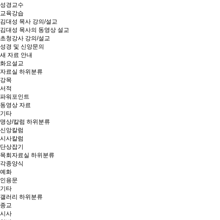
성경교수
교육강습
김대성 목사 강의/설교
김대성 목사의 동영상 설교
초청강사 강의/설교
성경 및 신앙문의
새 자료 안내
화요설교
자료실
하위분류
강목
서적
파워포인트
동영상 자료
기타
명상/칼럼
하위분류
신앙칼럼
시사칼럼
단상잡기
목회자료실
하위분류
각종양식
예화
인용문
기타
갤러리
하위분류
종교
시사