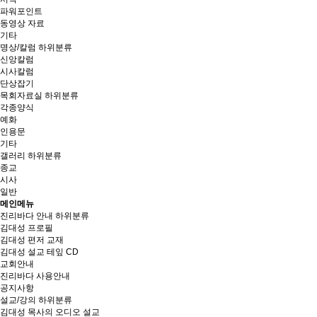
파워포인트
동영상 자료
기타
명상/칼럼
하위분류
신앙칼럼
시사칼럼
단상잡기
목회자료실
하위분류
각종양식
예화
인용문
기타
갤러리
하위분류
종교
시사
일반
메인메뉴
진리바다 안내
하위분류
김대성 프로필
김대성 편저 교재
김대성 설교 테잎 CD
교회안내
진리바다 사용안내
공지사항
설교/강의
하위분류
김대성 목사의 오디오 설교