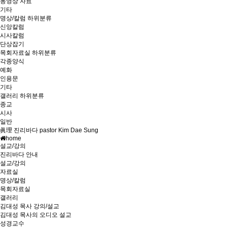
동영상 자료
기타
명상/칼럼
하위분류
신앙칼럼
시사칼럼
단상잡기
목회자료실
하위분류
각종양식
예화
인용문
기타
갤러리
하위분류
종교
시사
일반
眞理 진리바다 pastor Kim Dae Sung
home
설교/강의
진리바다 안내
설교/강의
자료실
명상/칼럼
목회자료실
갤러리
김대성 목사 강의/설교
김대성 목사의 오디오 설교
성경교수