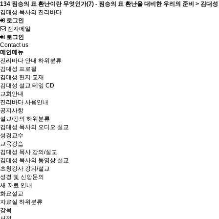
134 짐승의 표 환난이란 무엇인가(7) - 짐승의 표 환난을 대비한 우리의 준비 > 김대성
김대성 목사의 진리바다
로그인
전자메일
로그인
Contact us
메인메뉴
진리바다 안내
하위분류
김대성 프로필
김대성 편저 교재
김대성 설교 테잎 CD
교회안내
진리바다 사용안내
공지사항
설교/강의
하위분류
김대성 목사의 오디오 설교
성경교수
교육강습
김대성 목사 강의/설교
김대성 목사의 동영상 설교
초청강사 강의/설교
성경 및 신앙문의
새 자료 안내
화요설교
자료실
하위분류
강목
서적