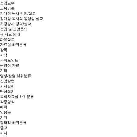
성경교수
교육강습
김대성 목사 강의/설교
김대성 목사의 동영상 설교
초청강사 강의/설교
성경 및 신앙문의
새 자료 안내
화요설교
자료실
하위분류
강목
서적
파워포인트
동영상 자료
기타
명상/칼럼
하위분류
신앙칼럼
시사칼럼
단상잡기
목회자료실
하위분류
각종양식
예화
인용문
기타
갤러리
하위분류
종교
시사