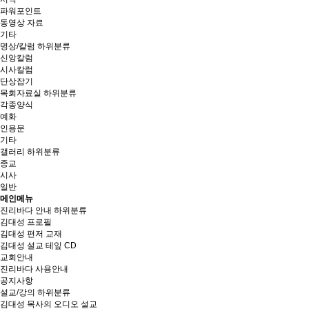
파워포인트
동영상 자료
기타
명상/칼럼
하위분류
신앙칼럼
시사칼럼
단상잡기
목회자료실
하위분류
각종양식
예화
인용문
기타
갤러리
하위분류
종교
시사
일반
메인메뉴
진리바다 안내
하위분류
김대성 프로필
김대성 편저 교재
김대성 설교 테잎 CD
교회안내
진리바다 사용안내
공지사항
설교/강의
하위분류
김대성 목사의 오디오 설교