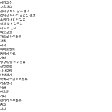
성경교수
교육강습
김대성 목사 강의/설교
김대성 목사의 동영상 설교
초청강사 강의/설교
성경 및 신앙문의
새 자료 안내
화요설교
자료실
하위분류
강목
서적
파워포인트
동영상 자료
기타
명상/칼럼
하위분류
신앙칼럼
시사칼럼
단상잡기
목회자료실
하위분류
각종양식
예화
인용문
기타
갤러리
하위분류
종교
시사