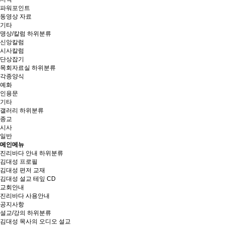
파워포인트
동영상 자료
기타
명상/칼럼
하위분류
신앙칼럼
시사칼럼
단상잡기
목회자료실
하위분류
각종양식
예화
인용문
기타
갤러리
하위분류
종교
시사
일반
메인메뉴
진리바다 안내
하위분류
김대성 프로필
김대성 편저 교재
김대성 설교 테잎 CD
교회안내
진리바다 사용안내
공지사항
설교/강의
하위분류
김대성 목사의 오디오 설교