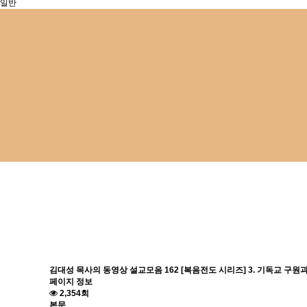
일반
설교/강의
김대성 목사 강의/설교
김대성 목사의 동영상 설교모음
162 [복음전도 시리즈] 3. 기독교 구원
페이지 정보
2,354회
본문