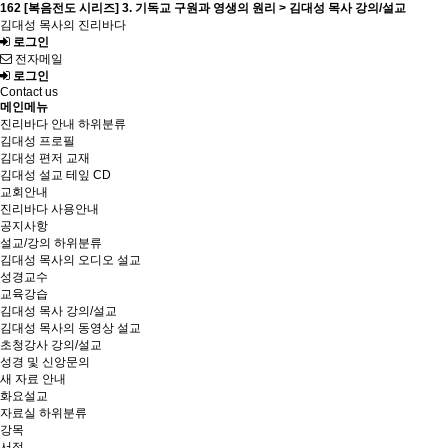
162 [복음전도 시리즈] 3. 기독교 구원과 영생의 원리 > 김대성 목사 강의/설교
김대성 목사의 진리바다
로그인
전자메일
로그인
Contact us
메인메뉴
진리바다 안내
하위분류
김대성 프로필
김대성 편저 교재
김대성 설교 테잎 CD
교회안내
진리바다 사용안내
공지사항
설교/강의
하위분류
김대성 목사의 오디오 설교
성경교수
교육강습
김대성 목사 강의/설교
김대성 목사의 동영상 설교
초청강사 강의/설교
성경 및 신앙문의
새 자료 안내
화요설교
자료실
하위분류
강목
서적