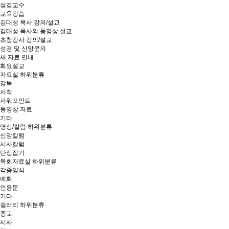
성경교수
교육강습
김대성 목사 강의/설교
김대성 목사의 동영상 설교
초청강사 강의/설교
성경 및 신앙문의
새 자료 안내
화요설교
자료실
하위분류
강목
서적
파워포인트
동영상 자료
기타
명상/칼럼
하위분류
신앙칼럼
시사칼럼
단상잡기
목회자료실
하위분류
각종양식
예화
인용문
기타
갤러리
하위분류
종교
시사