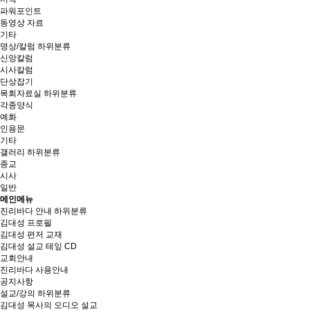
파워포인트
동영상 자료
기타
명상/칼럼
하위분류
신앙칼럼
시사칼럼
단상잡기
목회자료실
하위분류
각종양식
예화
인용문
기타
갤러리
하위분류
종교
시사
일반
메인메뉴
진리바다 안내
하위분류
김대성 프로필
김대성 편저 교재
김대성 설교 테잎 CD
교회안내
진리바다 사용안내
공지사항
설교/강의
하위분류
김대성 목사의 오디오 설교