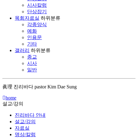
시사칼럼
단상잡기
목회자료실
하위분류
각종양식
예화
인용문
기타
갤러리
하위분류
종교
시사
일반
眞理 진리바다 pastor Kim Dae Sung
home
설교/강의
진리바다 안내
설교/강의
자료실
명상/칼럼