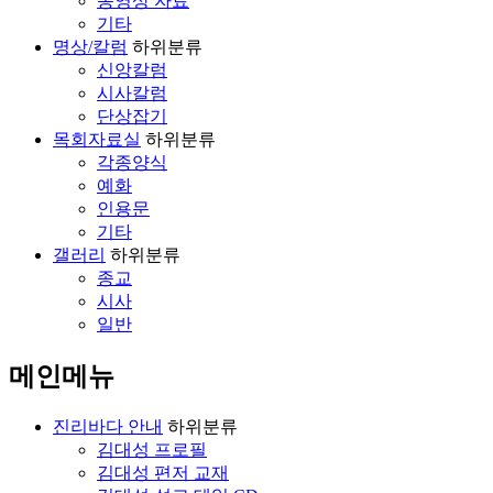
동영상 자료
기타
명상/칼럼
하위분류
신앙칼럼
시사칼럼
단상잡기
목회자료실
하위분류
각종양식
예화
인용문
기타
갤러리
하위분류
종교
시사
일반
메인메뉴
진리바다 안내
하위분류
김대성 프로필
김대성 편저 교재