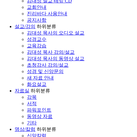
김대성 설교 테잎 CD
교회안내
진리바다 사용안내
공지사항
설교/강의
하위분류
김대성 목사의 오디오 설교
성경교수
교육강습
김대성 목사 강의/설교
김대성 목사의 동영상 설교
초청강사 강의/설교
성경 및 신앙문의
새 자료 안내
화요설교
자료실
하위분류
강목
서적
파워포인트
동영상 자료
기타
명상/칼럼
하위분류
신앙칼럼